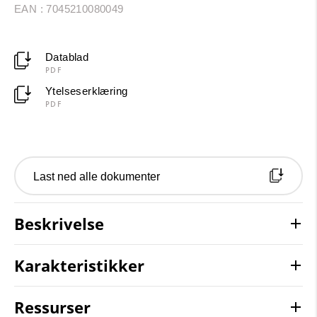
EAN : 7045210080049
Datablad
PDF
Ytelseserklæring
PDF
Last ned alle dokumenter
Beskrivelse
Karakteristikker
Ressurser