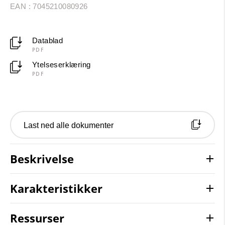
EAN : 7045210080926
Datablad
PDF
Ytelseserklæring
PDF
Last ned alle dokumenter
Beskrivelse
Karakteristikker
Ressurser