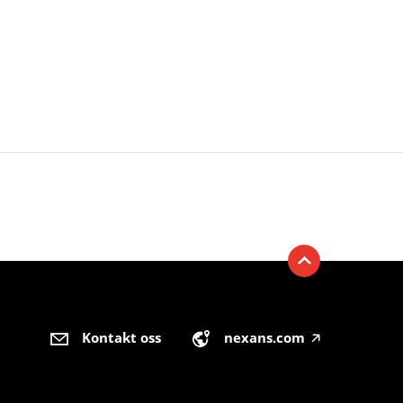
Kontakt oss
nexans.com
🡥