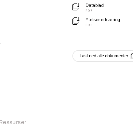
Datablad
PDF
Ytelseserklæring
PDF
Last ned alle dokumenter
Ressurser