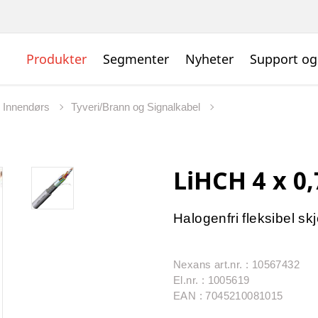
Produkter
Segmenter
Nyheter
Support og
l Innendørs
Tyveri/Brann og Signalkabel
LiHCH 4 x 0,
Halogenfri fleksibel sk
Nexans art.nr. : 10567432
El.nr. : 1005619
EAN : 7045210081015