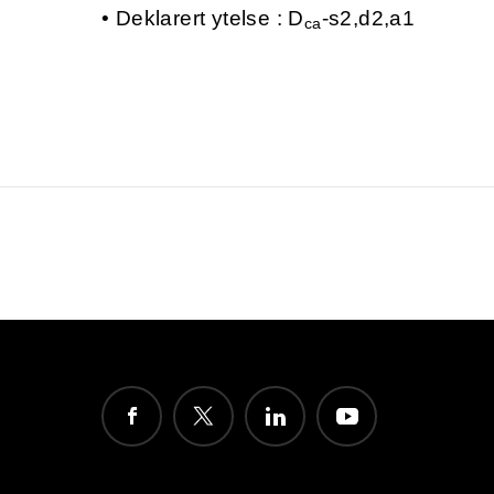
Deklarert ytelse : D
-s2,d2,a1
ca