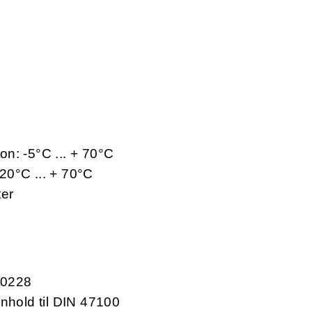
jon: -5°C ... + 70°C
-20°C ... + 70°C
ter
60228
enhold til DIN 47100