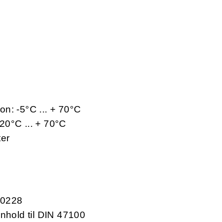
jon: -5°C ... + 70°C
-20°C ... + 70°C
ter
60228
enhold til DIN 47100