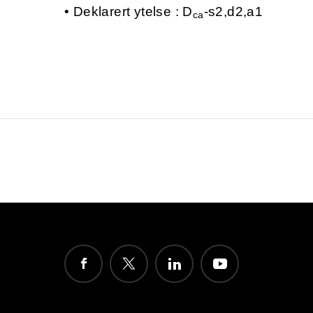
Deklarert ytelse : D
-s2,d2,a1
ca