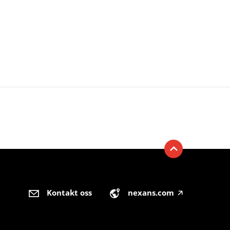
Kontakt oss
nexans.com
🡥