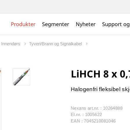
Produkter
Segmenter
Nyheter
Support og
l Innendørs
Tyveri/Brann og Signalkabel
LiHCH 8 x 0,
Halogenfri fleksibel sk
Nexans art.nr. : 10264888
El.nr. : 1005622
EAN : 7045210081046