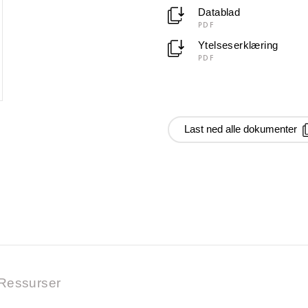
Datablad
PDF
Ytelseserklæring
PDF
Last ned alle dokumenter
Ressurser