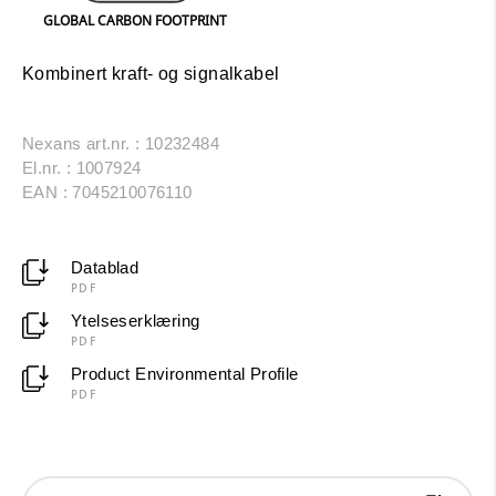
GLOBAL CARBON FOOTPRINT
Kombinert kraft- og signalkabel
Nexans art.nr. : 10232484
El.nr. : 1007924
EAN : 7045210076110
Datablad
PDF
Ytelseserklæring
PDF
Product Environmental Profile
PDF