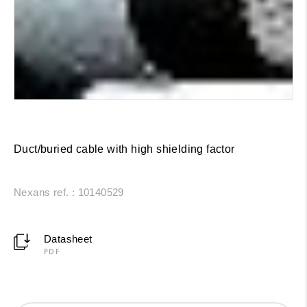
Duct/buried cable with high shielding factor
Nexans ref. : 10140529
Datasheet
PDF