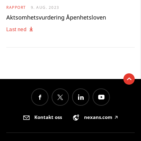
RAPPORT
9. AUG. 2023
Aktsomhetsvurdering Åpenhetsloven
Last ned
Kontakt oss
nexans.com
🡥