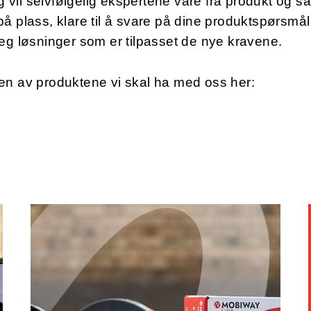
egg vil selvfølgelig ekspertene våre fra produkt og sa
å plass, klare til å svare på dine produktspørsmål
eg løsninger som er tilpasset de nye kravene.
en av produktene vi skal ha med oss her: