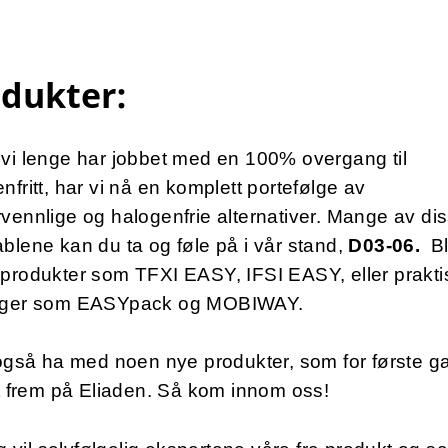
odukter:
vi lenge har jobbet med en 100% overgang til
nfritt, har vi nå en komplett portefølge av
vennlige og halogenfrie alternativer. Mange av di
blene kan du ta og føle på i vår stand,
D03-06.
B
produkter som TFXI EASY, IFSI EASY, eller prakti
nger som EASYpack og MOBIWAY.
 også ha med noen nye produkter, som for første ga
st frem på Eliaden. Så kom innom oss!