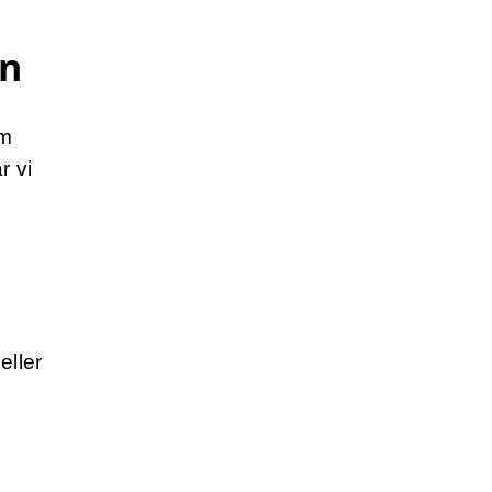
en
om
r vi
eller