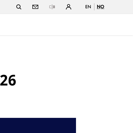
EN
NO
Close
026