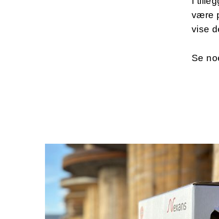
I till
være p
vise d
Se no