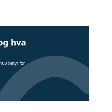
og hva
00 betyr for