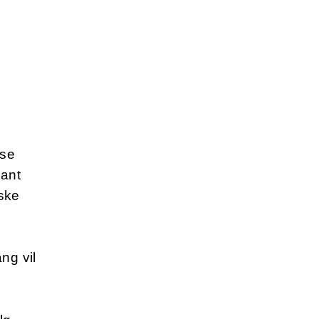
sse
lant
ske
ng vil