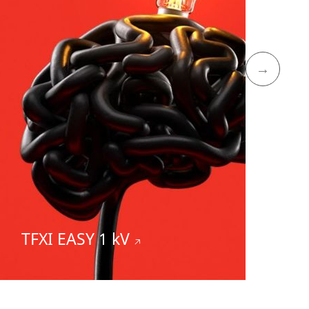
I
TFXI EASY 1 kV
🡥
B