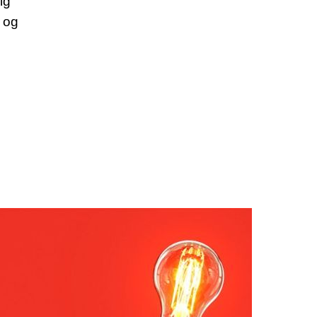
lg
 og