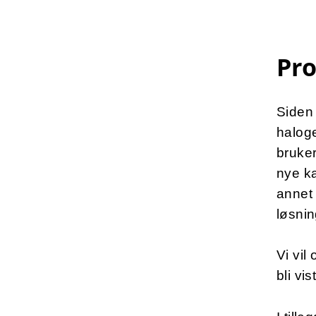
Pr
Siden 
haloge
bruker
nye ka
annet 
løsni
Vi vil
bli vi