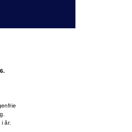
6.
genfrie
g.
 i år.