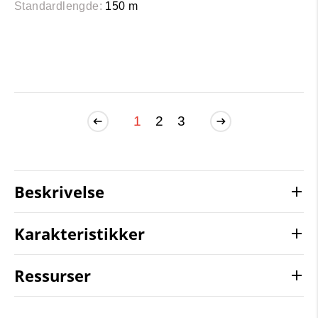
Standardlengde:
150 m
1
2
3
Beskrivelse
Karakteristikker
Ressurser