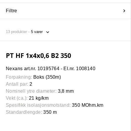
Filtre
13
produkter
PT HF 1x4x0,6 B2 350
Nexans art.nr. 10195764 - El.nr. 1008140
Forpakning:
Boks (350m)
Antall par:
2
Nominell ytre diameter:
3,8 mm
Vekt (ca.):
21 kg/km
Spesifikk isolasjonsmotstand:
350 MOhm.km
Standardlengde:
350 m