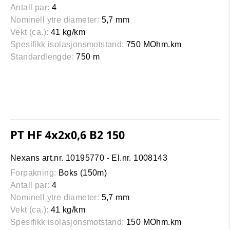
Antall par:
4
Nominell ytre diameter:
5,7 mm
Vekt (ca.):
41 kg/km
Spesifikk isolasjonsmotstand:
750 MOhm.km
Standardlengde:
750 m
PT HF 4x2x0,6 B2 150
Nexans art.nr. 10195770 - El.nr. 1008143
Forpakning:
Boks (150m)
Antall par:
4
Nominell ytre diameter:
5,7 mm
Vekt (ca.):
41 kg/km
Spesifikk isolasjonsmotstand:
150 MOhm.km