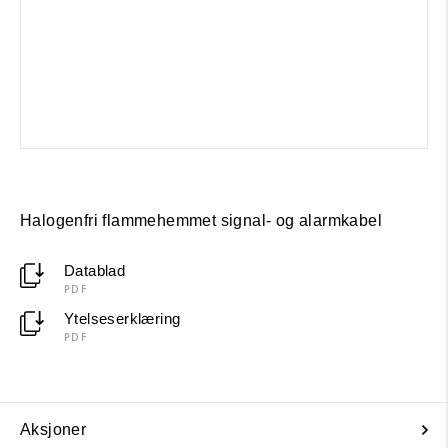
Halogenfri flammehemmet signal- og alarmkabel
Datablad
PDF
Ytelseserklæring
PDF
Aksjoner