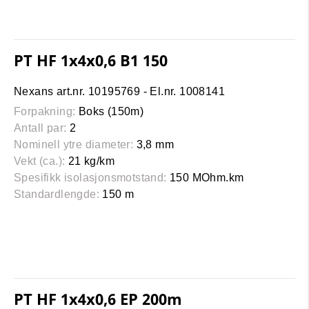
PT HF 1x4x0,6 B1 150
Nexans art.nr. 10195769 - El.nr. 1008141
Forpakning:
Boks (150m)
Antall par:
2
Nominell ytre diameter:
3,8 mm
Vekt (ca.):
21 kg/km
Spesifikk isolasjonsmotstand:
150 MOhm.km
Standardlengde:
150 m
PT HF 1x4x0,6 EP 200m