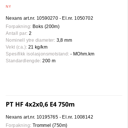
NY
Nexans art.nr. 10590270 - El.nr. 1050702
Forpakning:
Boks (200m)
Antall par:
2
Nominell ytre diameter:
3,8 mm
Vekt (ca.):
21 kg/km
Spesifikk isolasjonsmotstand:
- MOhm.km
Standardlengde:
200 m
PT HF 4x2x0,6 E4 750m
Nexans art.nr. 10195765 - El.nr. 1008142
Forpakning:
Trommel (750m)