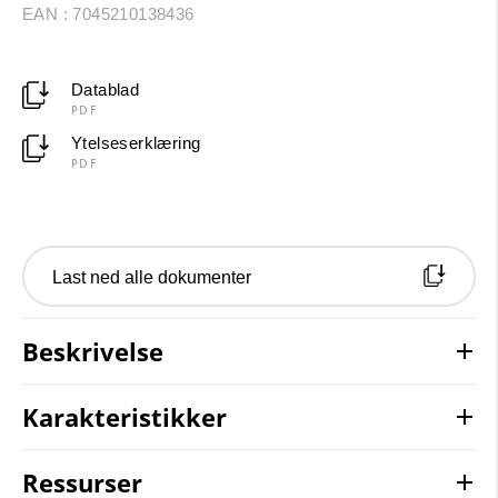
EAN : 7045210138436
Datablad
PDF
Ytelseserklæring
PDF
Last ned alle dokumenter
Beskrivelse
Karakteristikker
Ressurser