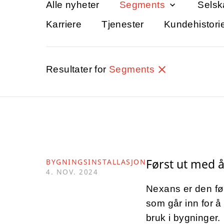
Alle nyheter
Segments
Selsk
Karriere
Tjenester
Kundehistori
Resultater for
Segments
Først ut med å
BYGNINGSINSTALLASJON
4. NOV. 2024
Nexans er den fø
som går inn for å 
bruk i bygninger.