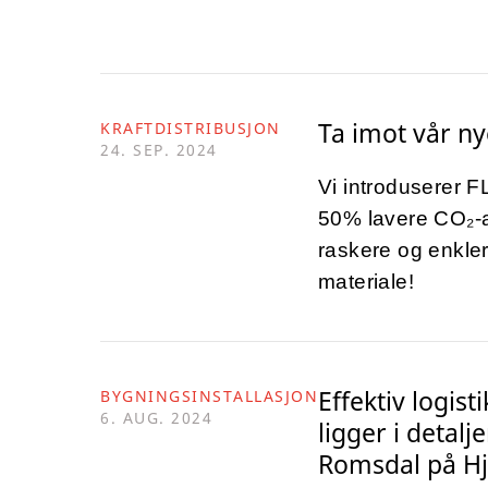
Ta imot vår ny
KRAFTDISTRIBUSJON
24. SEP. 2024
Vi introduserer 
50% lavere CO₂-a
raskere og enkler
materiale!
Effektiv logis
BYGNINGSINSTALLASJON
6. AUG. 2024
ligger i deta
Romsdal på Hj