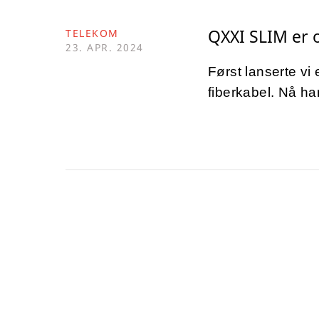
QXXI SLIM er 
TELEKOM
23. APR. 2024
Først lanserte vi
fiberkabel. Nå har