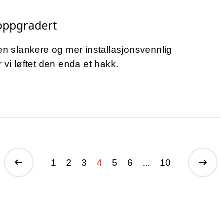
oppgradert
 en slankere og mer installasjonsvennlig
 vi løftet den enda et hakk.
1
2
3
4
5
6
...
10