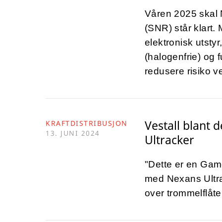
Våren 2025 skal
(SNR) står klart.
elektronisk utstyr
(halogenfrie) og f
redusere risiko v
Vestall blant 
KRAFTDISTRIBUSJON
13. JUNI 2024
Ultracker
"Dette er en Gam
med Nexans Ultra
over trommelflåte