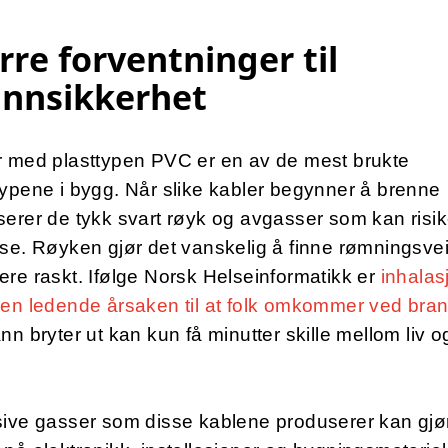
rre forventninger til
annsikkerhet
r med plasttypen PVC er en av de mest brukte
ypene i bygg. Når slike kabler begynner å brenne
erer de tykk svart røyk og avgasser som kan risike
se. Røyken gjør det vanskelig å finne rømningsve
re raskt. Ifølge Norsk Helseinformatikk er
inhalas
den ledende årsaken til at folk omkommer ved bra
nn bryter ut kan kun få minutter skille mellom liv o
ive gasser som disse kablene produserer kan gjør