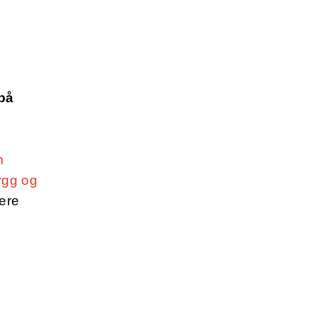
 på
m
bygg og
ere