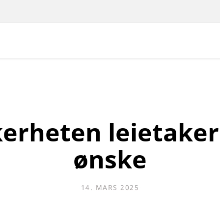
kerheten leietakere
ønske
14. MARS 2025