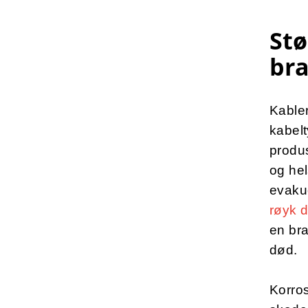
Stø
br
Kable
kabelt
produs
og hel
evakue
røyk 
en bra
død.
Korros