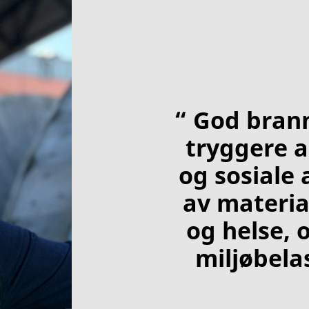
“ God brann
tryggere a
og sosiale 
av materia
og helse, 
miljøbela