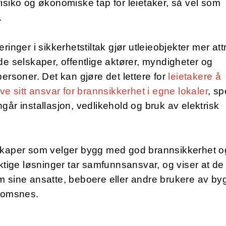
isiko og økonomiske tap for leietaker, så vel som
r.
eringer i sikkerhetstiltak gjør utleieobjekter mer att
de selskaper, offentlige aktører, myndigheter og
personer. Det kan gjøre det lettere for
leietakere å
eve sitt ansvar for brannsikkerhet i egne lokaler
, sp
går installasjon, vedlikehold og bruk av elektrisk
.
skaper som velger bygg med god brannsikkerhet o
iktige løsninger tar samfunnsansvar, og viser at de
 sine ansatte, beboere eller andre brukere av by
Blomsnes.