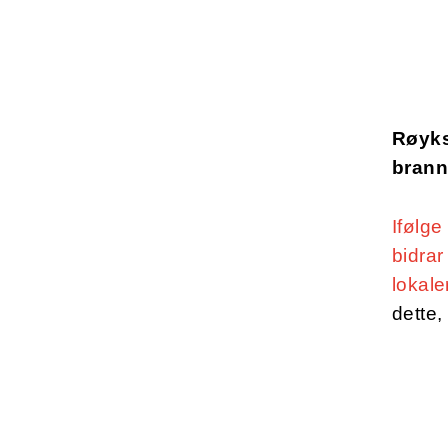
Røyks
brann
Ifølge
bidrar
lokaler
dette,