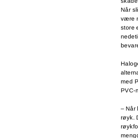
skade 
Når sl
være m
store 
nedeti
bevare
Haloge
altern
med PV
PVC-
– Når 
røyk. 
røykfo
mengde