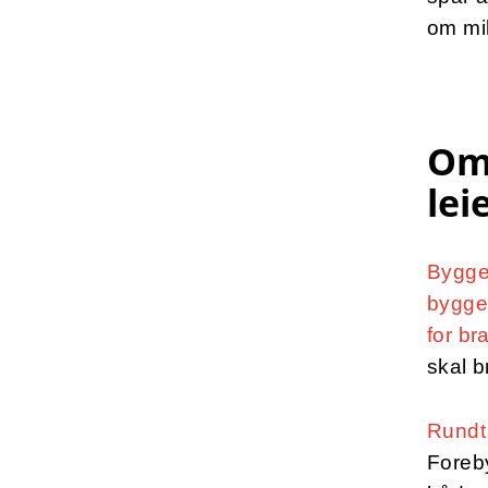
om mil
Om
lei
Byggei
bygge
for b
skal b
Rundt 
Foreby