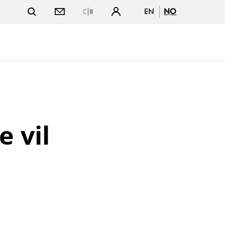
EN
NO
Close
 vil