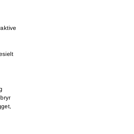
raktive
esielt
g
 bryr
gget,