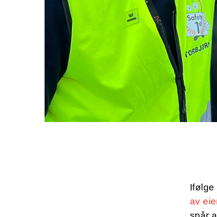
Ifølg
av eie
spår 