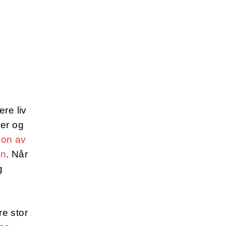
re liv
ier og
jon av
nn
. Når
g
e stor