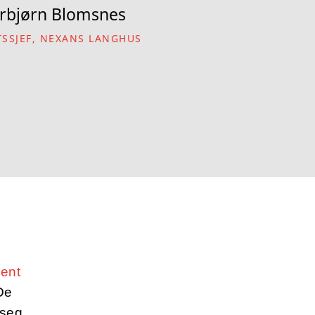
rbjørn Blomsnes
SSJEF, NEXANS LANGHUS
sent
De
 seg