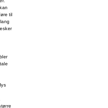
er.
 kan
re til
 lang
nesker
bler
tale
 lys
å
tørre