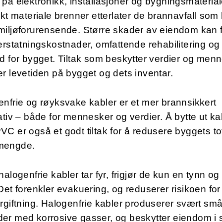
på elektronikk, installasjoner og bygningsmaterial
ikt materiale brenner etterlater de brannavfall som
iljøforurensende. Større skader av eiendom kan fø
erstatningskostnader, omfattende rehabilitering og
d for bygget. Tiltak som beskytter verdier og men
r levetiden på bygget og dets inventar.
nfrie og røyksvake kabler er et mer brannsikkert
ativ – både for mennesker og verdier. Å bytte ut ka
C er også et godt tiltak for å redusere byggets to
mengde.
halogenfrie kabler tar fyr, frigjør de kun en tynn og
Det forenkler evakuering, og reduserer risikoen for
rgiftning. Halogenfrie kabler produserer svært sm
r med korrosive gasser, og beskytter eiendom i s