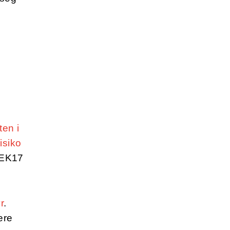
ten i
isiko
TEK17
r.
r
.
ere