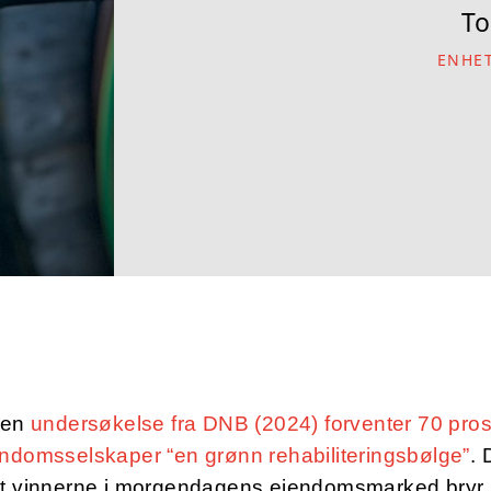
To
ENHET
e en
undersøkelse fra DNB (2024) forventer 70 pro
ndomsselskaper “en grønn rehabiliteringsbølge”
. 
at vinnerne i morgendagens eiendomsmarked bryr