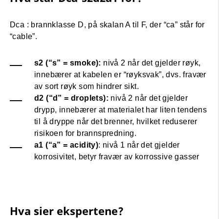
Dca : brannklasse D, på skalan A til F, der “ca” står for
“cable”.
s2 (“s” = smoke):
nivå 2 når det gjelder røyk,
innebærer at kabelen er “røyksvak”, dvs. fravær
av sort røyk som hindrer sikt.
d2 (“d” = droplets):
nivå 2 når det gjelder
drypp, innebærer at materialet har liten tendens
til å dryppe når det brenner, hvilket reduserer
risikoen for brannspredning.
a1 (“a” = acidity)
: nivå 1 når det gjelder
korrosivitet, betyr fravær av korrossive gasser
Hva sier ekspertene?