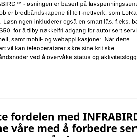
BIRD™ -løsningen er basert på lavspenningssen
obler bredbåndskapene til IoT-nettverk, som LoRa
. Løsningen inkluderer også en smart lås, f.eks. bat
50, for å tilby nøkkelfri adgang for autorisert serv
ell, samt mobil- og webapplikasjoner. Når dette
lert vil kan teleoperatører sikre sine kritiske
ndsnoder ved å overvåke status og aktivitetslogg
te fordelen med INFRABIR
e våre med å forbedre ser