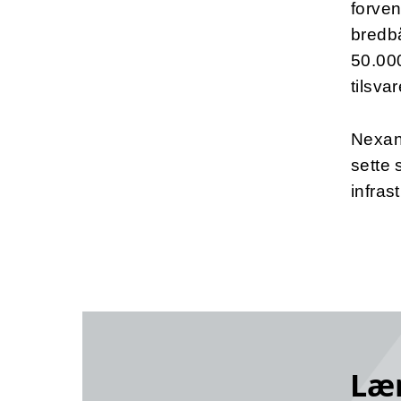
forven
bredbå
50.00
tilsva
Nexans
sette 
infras
Læ