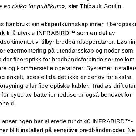
e en risiko for publikum»,
sier Thibault Goulin.
 har brukt sin ekspertkunnskap innen fiberoptisk
rk til å utvikle INFRABIRD™ som en del av
tsortimentet vi tilbyr bredbåndsoperatører. Løsni
for ettermontering på utendørsskap og noder som
lder fiberoptikk for bredbåndsforbindelser mellom
ere og kommersielle operatører. Systemet installer
og enkelt, spesielt da det ikke er behov for ekstra
orsyning eller fiberoptiske kabler. Trådløs drift ute
for bytte av batterier reduserer også behovet for
ehold.
 lanseringen har allerede rundt 40 INFRABIRD™-
er blitt installert på sensitive bredbåndsnoder. N