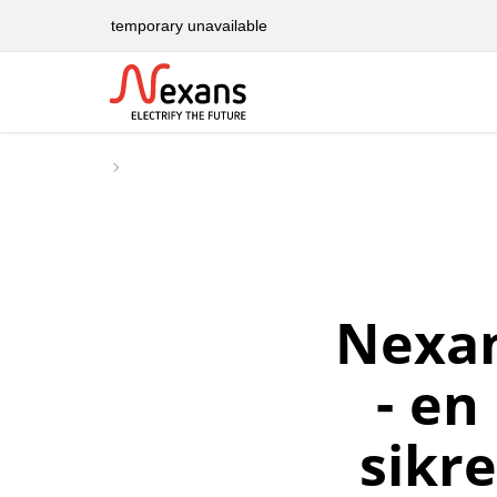
temporary unavailable
Nexan
- en
sikr