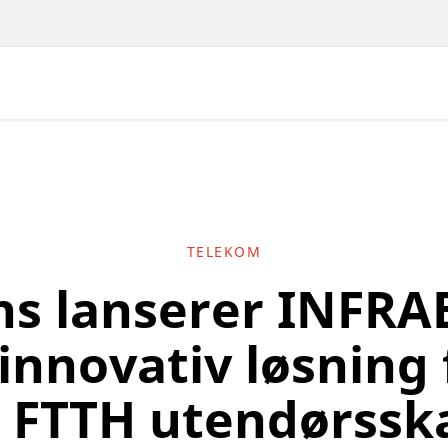
TELEKOM
s lanserer INFR
 innovativ løsning 
e FTTH utendørssk