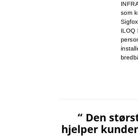
INFRA
som k
Sigfox
ILOQ S
person
instal
bredbå
“ Den størs
hjelper kunden