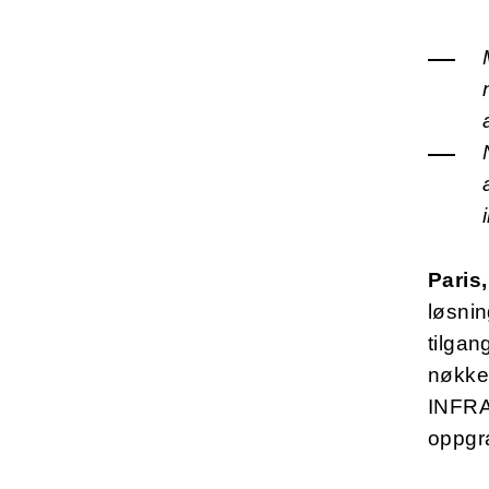
Paris
løsnin
tilgan
nøkkel
INFRA
oppgra