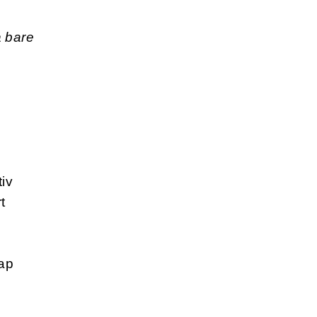
å bare
tiv
t
ap