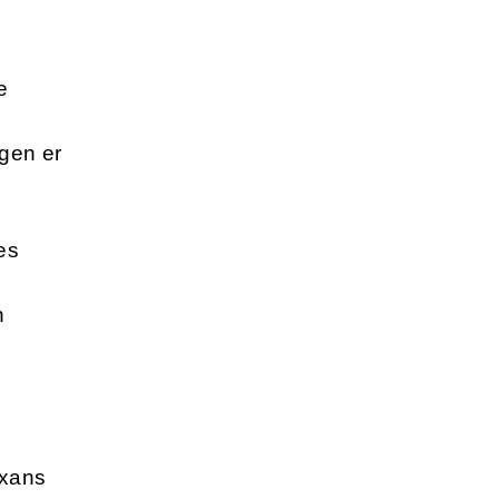
e
ngen er
es
n
exans