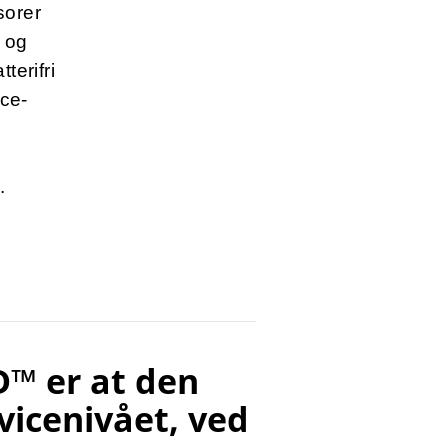
sorer
 og
terifri
ice-
.
D™ er at den
vicenivået, ved