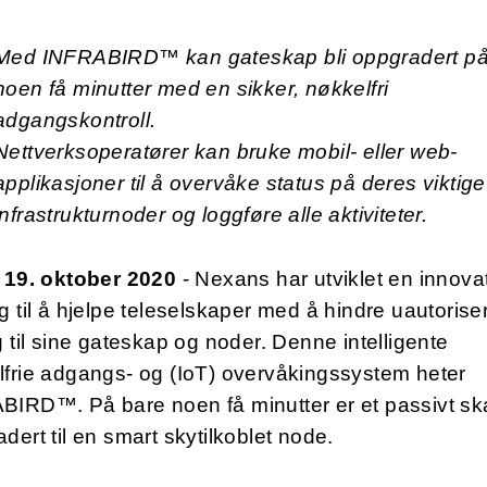
Med INFRABIRD™ kan gateskap bli opp
gradert p
noen få minutter med en
sikker, nøkkelfri
adgangskontroll.
Nettverksoperatører kan bruke mobil- eller
web-
applikasjoner til å overvåke status på
deres viktige
infrastrukturnoder og loggføre
alle aktiviteter.
, 19. oktober 2020
- Nexans har utviklet en innova
g til å hjelpe teleselskaper med å hindre uautoriser
g til sine gateskap og noder. Denne intelligente
frie adgangs- og (IoT) overvåkingssystem heter
BIRD™. På bare noen få minutter er et passivt sk
dert til en smart skytilkoblet node.