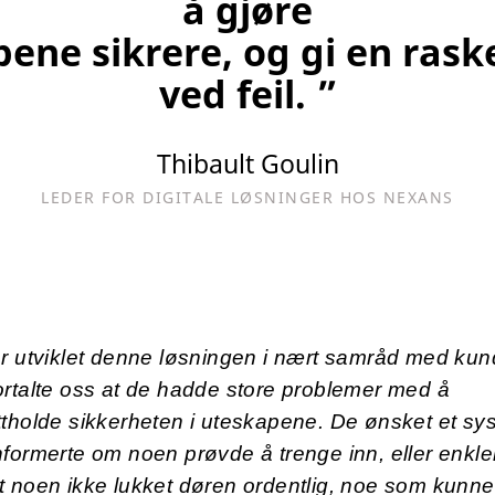
å gjøre
ne sikrere, og gi en rask
ved feil. ”
Thibault Goulin
LEDER FOR DIGITALE LØSNINGER HOS NEXANS
r utviklet denne løsningen i nært samråd med kun
rtalte oss at de hadde store problemer med å
tholde sikkerheten i uteskapene. De ønsket et sy
formerte om noen prøvde å trenge inn, eller enkler
 noen ikke lukket døren ordentlig, noe som kunne