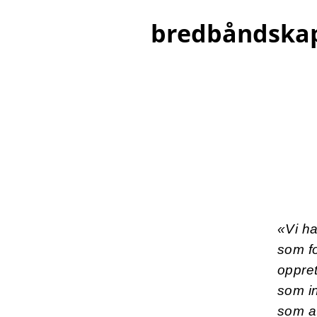
bredbåndskape
«Vi ha
som fo
oppret
som in
som at