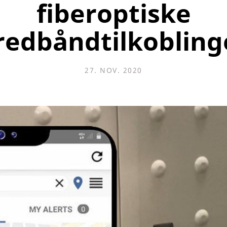
fiberoptiske
redbåndtilkobling
27. NOV. 2020