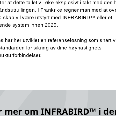
ter at dette tallet vil øke eksplosivt i takt med den
ndsutrullingen. I Frankrike regner man med at ov
0 skap vil være utstyrt med INFRABIRD™ eller et
rende system innen 2025.
 har her utviklet en referanseløsning som snart vi
standarden for sikring av dine høyhastighets
trukturforbindelser.
r mer om INFRABIRD™ i de