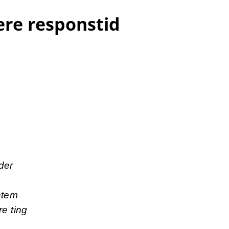
ere responstid
der
stem
e ting