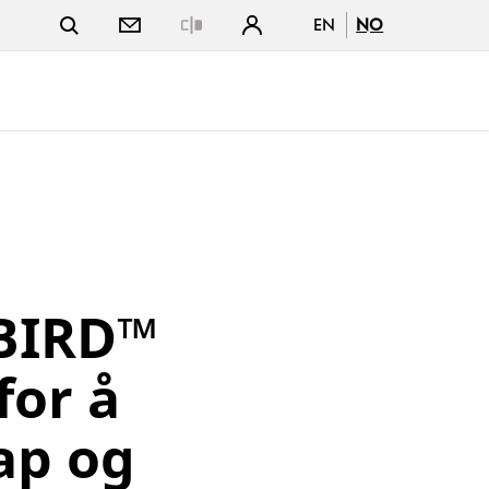
EN
NO
Close
ABIRD™
for å
ap og