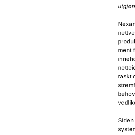
utgjør
Nexans
nettve
produk
ment 
inneho
nettei
raskt 
strømf
behov 
vedlik
Siden
system