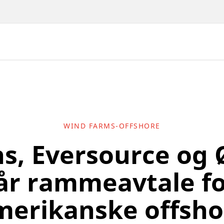
WIND FARMS-OFFSHORE
s, Eversource og 
år rammeavtale fo
merikanske offsho