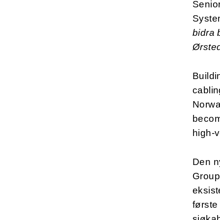
Senio
Syste
bidra 
Ørsted
Build
cablin
Norway
become
high-v
Den n
Groups
eksist
første
sjøkab