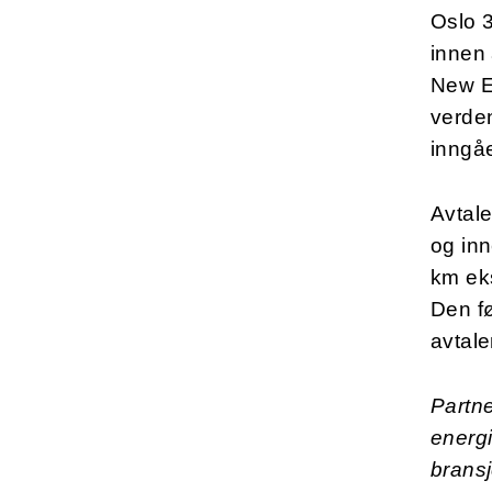
Oslo 
innen 
New E
verden
inngå
Avtale
og inn
km eks
Den fø
avtale
Partne
energ
bransj