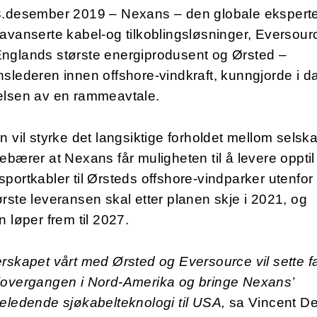
3.desember 2019 – Nexans – den globale ekspert
avanserte kabel-og tilkoblingsløsninger, Eversour
nglands største energiprodusent og Ørsted –
slederen innen offshore-vindkraft, kunngjorde i d
elsen av en rammeavtale.
n vil styrke det langsiktige forholdet mellom selsk
ebærer at Nexans får muligheten til å levere oppti
portkabler til Ørsteds offshore-vindparker utenfo
rste leveransen skal etter planen skje i 2021, og
n løper frem til 2027.
rskapet vårt med Ørsted og Eversource vil sette fa
iovergangen i Nord-Amerika og bringe Nexans’
eledende sjøkabelteknologi til USA,
sa Vincent De