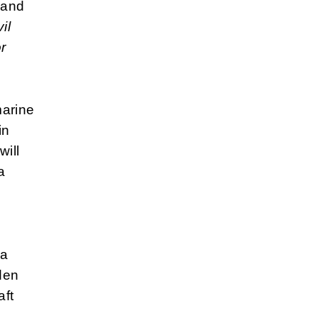
Land
il
or
marine
in
will
a
ra
den
aft