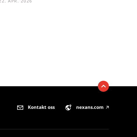
22. APR. 2026
Kontakt oss
nexans.com
🡥