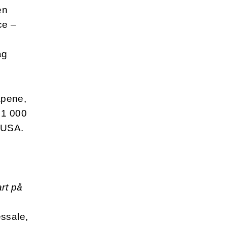
en
ce –
ag
apene,
l 1 000
r USA.
rt på
ssale,