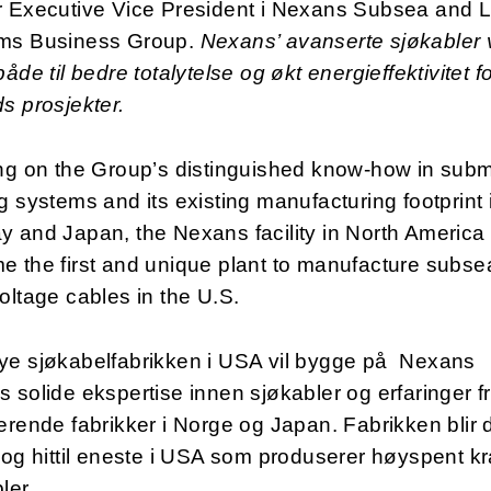
r Executive Vice President i Nexans Subsea and 
ms Business Group.
Nexans’ avanserte sjøkabler v
både til bedre totalytelse og økt energieffektivitet f
s prosjekter.
ing on the Group’s distinguished know-how in sub
g systems and its existing manufacturing footprint 
 and Japan, the Nexans facility in North America 
 the first and unique plant to manufacture subse
oltage cables in the U.S.
ye sjøkabelfabrikken i USA vil bygge på Nexans
 solide ekspertise innen sjøkabler og erfaringer f
erende fabrikker i Norge og Japan. Fabrikken blir 
 og hittil eneste i USA som produserer høyspent kr
ler.