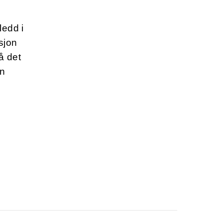
ledd i
sjon
å det
en