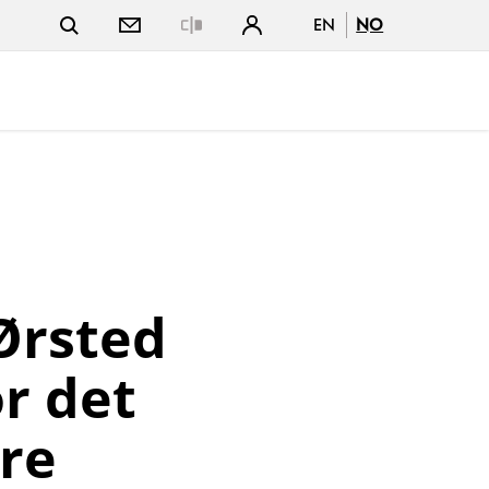
EN
NO
Close
Ørsted
r det
re