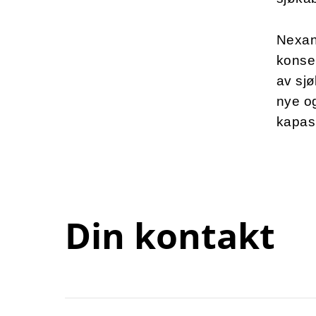
Nexans
konser
av sjø
nye o
kapas
Din kontakt