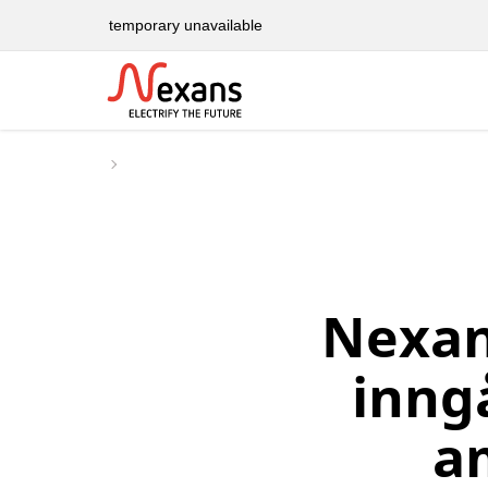
temporary unavailable
Nexan
inng
a